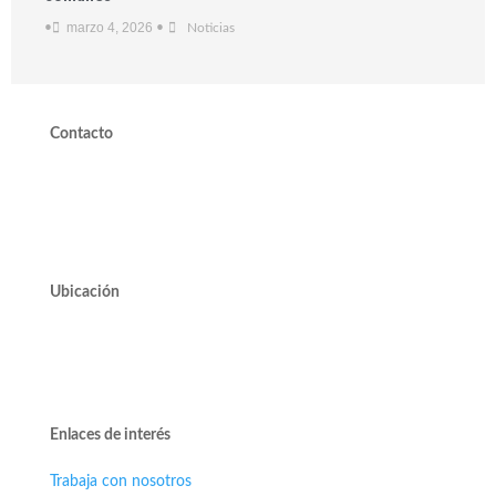
marzo 4, 2026
•
•
Noticias
Contacto
valdivieso@valdivieso.cl
Mesa Central 2220 10000
Ubicación
Avda. José Alcalde Delano #10545 of. 311.
Edificio Vivo Los Trapenses.
Lo Barnechea.
Enlaces de interés
Trabaja con nosotros