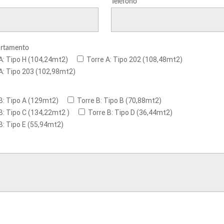
Teléfono
artamento
A: Tipo H (104,24mt2)
Torre A: Tipo 202 (108,48mt2)
A: Tipo 203 (102,98mt2)
B: Tipo A (129mt2)
Torre B: Tipo B (70,88mt2)
B: Tipo C (134,22mt2 )
Torre B: Tipo D (36,44mt2)
B: Tipo E (55,94mt2)