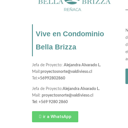
N
Vive en Condominio
d
d
Bella Brizza
e
a
Jefa de Proyecto:
Alejandra Alvarado L.
Mail:
proyectosnorte@valdivieso.cl
Tel:
+56992802860
Jefa de Proyecto:
Alejandra Alvarado L.
Mail:
proyectosnorte@valdivieso.cl
Tel: +569 9280 2860
ir a WhatsApp