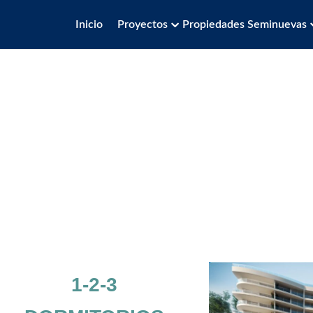
Inicio
Proyectos
Propiedades Seminuevas
BIENVENID@S
Edificios Bella Brizza
Avda Borgoño 16100, Reñaca,
Viña del Mar
1-2-3