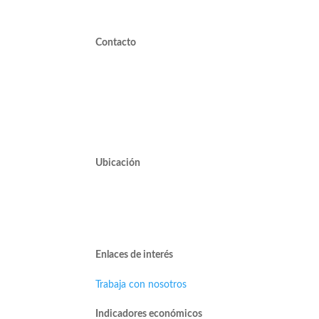
Contacto
valdivieso@valdivieso.cl
Mesa Central 2220 10000
Ubicación
Avda. José Alcalde Delano #10545 of. 311.
Edificio Vivo Los Trapenses.
Lo Barnechea.
Enlaces de interés
Trabaja con nosotros
Indicadores económicos