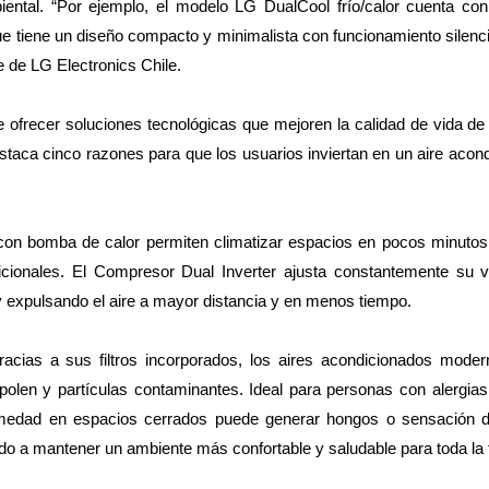
iental. “Por ejemplo, el modelo LG DualCool frío/calor cuenta con
que tiene un diseño compacto y minimalista con funcionamiento silenc
de LG Electronics Chile.
ofrecer soluciones tecnológicas que mejoren la calidad de vida de
estaca cinco razones para que los usuarios inviertan en un aire acon
s con bomba de calor permiten climatizar espacios en pocos minuto
icionales. El Compresor Dual Inverter ajusta constantemente su v
 expulsando el aire a mayor distancia y en menos tiempo.
racias a sus filtros incorporados, los aires acondicionados mode
, polen y partículas contaminantes. Ideal para personas con alergias
medad en espacios cerrados puede generar hongos o sensación de 
do a mantener un ambiente más confortable y saludable para toda la f