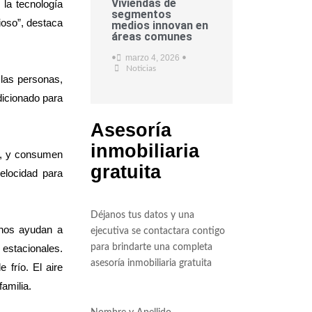
Viviendas de
 la tecnología
segmentos
ioso”, destaca
medios innovan en
áreas comunes
marzo 4, 2026
•
•
Noticias
 las personas,
dicionado para
Asesoría
inmobiliaria
s, y consumen
gratuita
elocidad para
Déjanos tus datos y una
rnos ayudan a
ejecutiva se contactara contigo
 estacionales.
para brindarte una completa
asesoría inmobiliaria gratuita
frío. El aire
amilia.