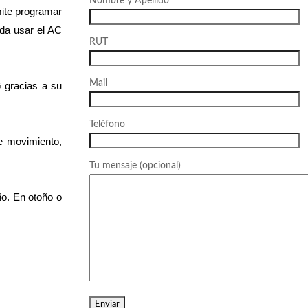
Nombre y Apellido
mite programar
nda usar el AC
RUT
Mail
 gracias a su
Teléfono
e movimiento,
Tu mensaje (opcional)
ño. En otoño o