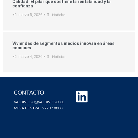
Calidad: El pilar que sostiene la rentabilidad y la
confianza
marzo 5, 2026
•
•
Noticias
Viviendas de segmentos medios innovan en áreas
comunes
marzo 4, 2026
•
•
Noticias
CONTACTO
VALDIVIESO@VALDIVIESO.CL
MESA CENTRAL 2220 10000