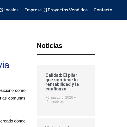
Locales
Empresa
Proyectos Vendidos
Contacto
Noticias
via
Calidad: El pilar
que sostiene la
rentabilidad y la
confianza
posicionó como
varias comunas
marzo 5, 2026
•
•
Noticias
 mercado donde