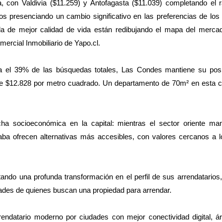
, con Valdivia ($11.259) y Antofagasta ($11.039) completando el r
 presenciando un cambio significativo en las preferencias de los 
a de mejor calidad de vida están redibujando el mapa del mercado
ercial Inmobiliario de Yapo.cl.
ra el 39% de las búsquedas totales, Las Condes mantiene su pos
e $12.828 por metro cuadrado. Un departamento de 70m² en esta
a socioeconómica en la capital: mientras el sector oriente man
 ofrecen alternativas más accesibles, con valores cercanos a l
tando una profunda transformación en el perfil de sus arrendatarios
idades de quienes buscan una propiedad para arrendar.
rrendatario moderno por ciudades con mejor conectividad digital, 