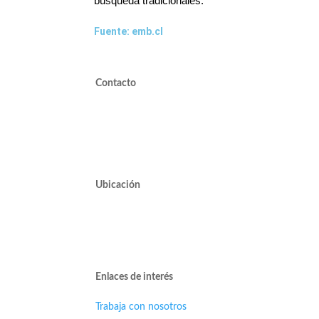
búsqueda tradicionales.
Fuente: emb.cl
Contacto
valdivieso@valdivieso.cl
Mesa Central 2220 10000
Ubicación
Avda. José Alcalde Delano #10545 of. 311.
Edificio Vivo Los Trapenses.
Lo Barnechea.
Enlaces de interés
Trabaja con nosotros