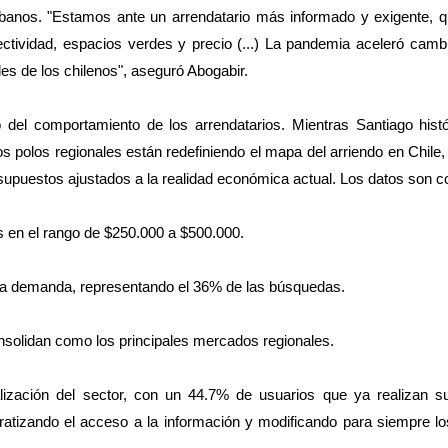
urbanos. "Estamos ante un arrendatario más informado y exigente, q
nectividad, espacios verdes y precio (...) La pandemia aceleró cam
es de los chilenos", aseguró Abogabir.
do del comportamiento de los arrendatarios. Mientras Santiago his
s polos regionales están redefiniendo el mapa del arriendo en Chile,
puestos ajustados a la realidad económica actual. Los datos son c
s en el rango de $250.000 a $500.000.
la demanda, representando el 36% de las búsquedas.
nsolidan como los principales mercados regionales.
talización del sector, con un 44.7% de usuarios que ya realizan 
cratizando el acceso a la información y modificando para siempre l