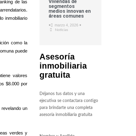
Viviendas de
anking de las
segmentos
arrendatarios.
medios innovan en
áreas comunes
 inmobiliario
marzo 4, 2026
•
•
Noticias
ición como la
 comuna puede
Asesoría
inmobiliaria
gratuita
tiene valores
os $8.000 por
Déjanos tus datos y una
ejecutiva se contactara contigo
, revelando un
para brindarte una completa
asesoría inmobiliaria gratuita
áreas verdes y