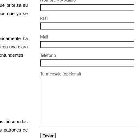
Nombre y Apellido
ue prioriza su
bios que ya se
RUT
Mail
tóricamente ha
 con una clara
ontundentes:
Teléfono
Tu mensaje (opcional)
sus búsquedas
os patrones de