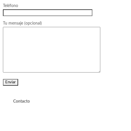
Teléfono
Tu mensaje (opcional)
Contacto
valdivieso@valdivieso.cl
Mesa Central 2220 10000