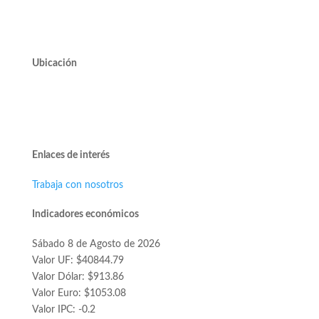
Mesa Central 2220 10000
Ubicación
Avda. José Alcalde Delano #10545 of. 311.
Edificio Vivo Los Trapenses.
Lo Barnechea.
Enlaces de interés
Trabaja con nosotros
Indicadores económicos
Sábado 8 de Agosto de 2026
Valor UF: $40844.79
Valor Dólar: $913.86
Valor Euro: $1053.08
Valor IPC: -0.2