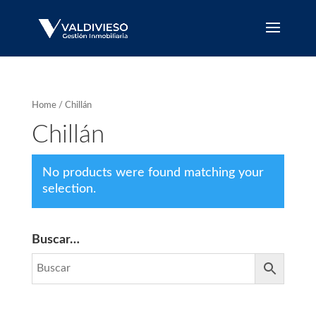
Home
/ Chillán
Chillán
No products were found matching your
selection.
Buscar…