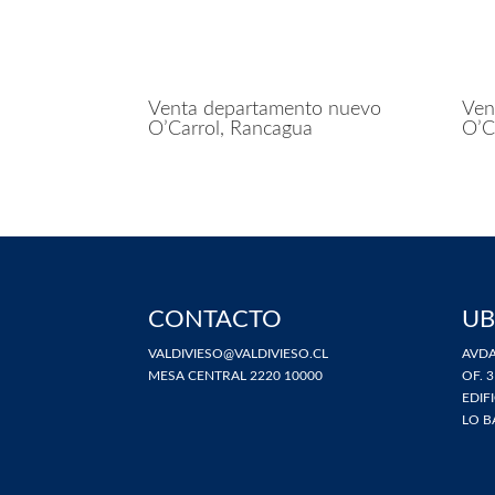
Venta departamento nuevo
Ven
O’Carrol, Rancagua
O’C
CONTACTO
UB
VALDIVIESO@VALDIVIESO.CL
AVDA
MESA CENTRAL 2220 10000
OF. 3
EDIF
LO B