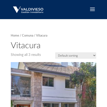
Home
/
Comuna
/ Vitacura
Vitacura
Showing all 3 results