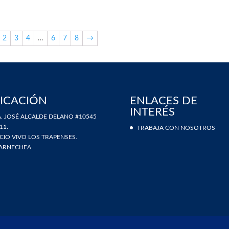
2
3
4
…
6
7
8
→
ICACIÓN
ENLACES DE
INTERÉS
. JOSÉ ALCALDE DELANO #10545
11.
TRABAJA CON NOSOTROS
ICIO VIVO LOS TRAPENSES.
ARNECHEA.