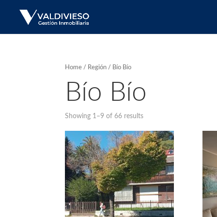
Home
/
Región
/ Bío Bío
Bío Bío
Showing 1–9 of 66 results