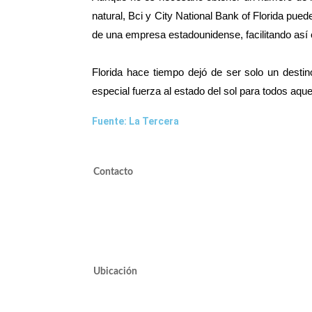
natural, Bci y City National Bank of Florida pue
de una empresa estadounidense, facilitando así 
Florida hace tiempo dejó de ser solo un destin
especial fuerza al estado del sol para todos aqu
Fuente: La Tercera
Contacto
valdivieso@valdivieso.cl
Mesa Central 2220 10000
Ubicación
Avda. José Alcalde Delano #10545 of. 311.