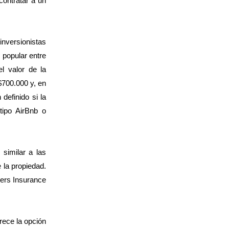
contratar a un
inversionistas
 popular entre
l valor de la
$700.000 y, en
definido si la
tipo AirBnb o
similar a las
 la propiedad.
ners Insurance
rece la opción