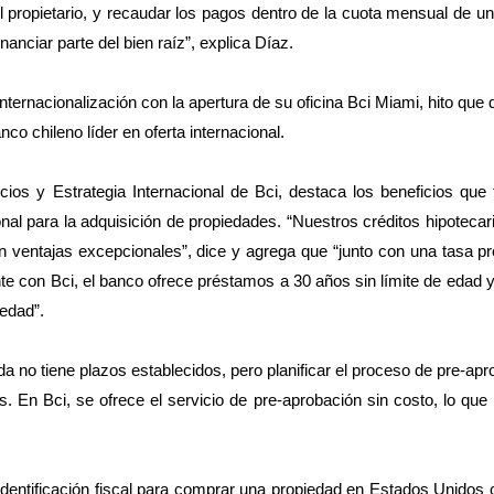
l propietario, y recaudar los pagos dentro de la cuota mensual de u
nanciar parte del bien raíz”, explica Díaz.
ternacionalización con la apertura de su oficina Bci Miami, hito que 
co chileno líder en oferta internacional.
os y Estrategia Internacional de Bci, destaca los beneficios que 
ional para la adquisición de propiedades. “Nuestros créditos hipoteca
en ventajas excepcionales”, dice y agrega que “junto con una tasa pr
liente con Bci, el banco ofrece préstamos a 30 años sin límite de edad
iedad”.
a no tiene plazos establecidos, pero planificar el proceso de pre-ap
tos. En Bci, se ofrece el servicio de pre-aprobación sin costo, lo que
dentificación fiscal para comprar una propiedad en Estados Unidos