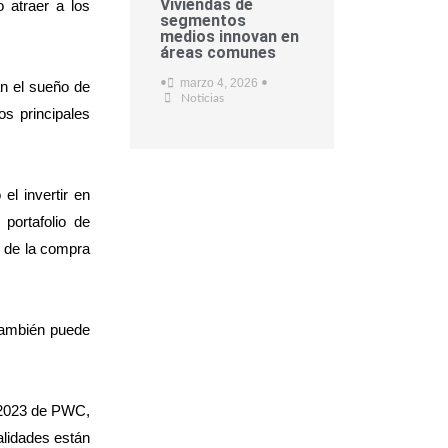
Viviendas de
 atraer a los
segmentos
medios innovan en
áreas comunes
marzo 4, 2026
•
•
an el sueño de
Noticias
os principales
el invertir en
portafolio de
n de la compra
 también puede
e 2023 de PWC,
lidades están