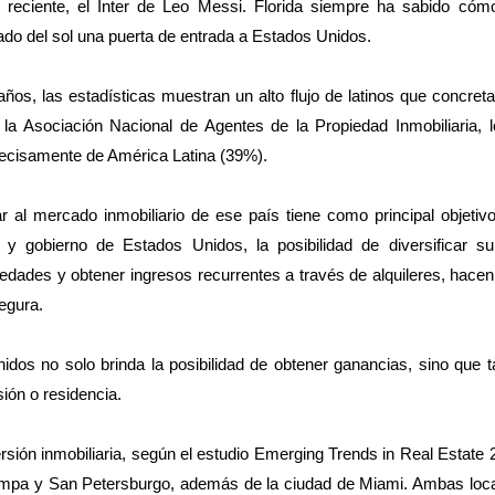
eciente, el Inter de Leo Messi. Florida siempre ha sabido cómo
ado del sol una puerta de entrada a Estados Unidos.
años, las estadísticas muestran un alto flujo de latinos que concret
 la Asociación Nacional de Agentes de la Propiedad Inmobiliaria, l
recisamente de América Latina (39%).
r al mercado inmobiliario de ese país tiene como principal objetivo 
y gobierno de Estados Unidos, la posibilidad de diversificar su 
piedades y obtener ingresos recurrentes a través de alquileres, hace
egura.
idos no solo brinda la posibilidad de obtener ganancias, sino que
sión o residencia.
rsión inmobiliaria, según el estudio Emerging Trends in Real Estat
Tampa y San Petersburgo, además de la ciudad de Miami. Ambas loca