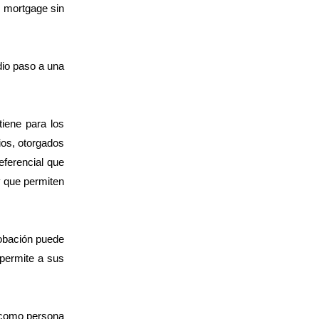
n mortgage sin
dio paso a una
tiene para los
rios, otorgados
eferencial que
 y que permiten
robación puede
 permite a sus
 como persona