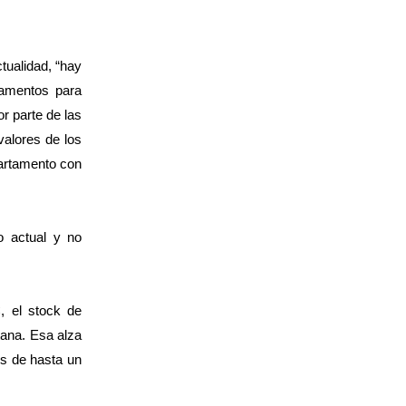
tualidad, “hay
tamentos para
r parte de las
valores de los
partamento con
o actual y no
, el stock de
tana. Esa alza
os de hasta un