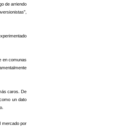
go de arriendo
nversionistas”,
 experimentado
tre en comunas
damentalmente
 más caros. De
y como un dato
o.
el mercado por