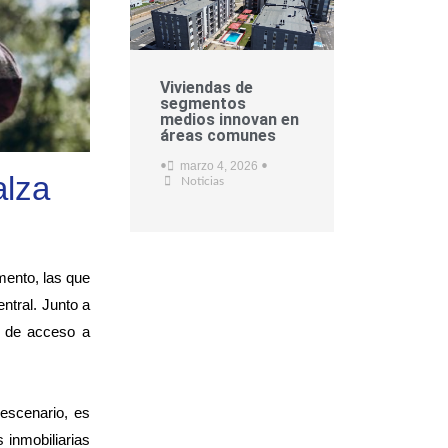
Viviendas de
segmentos
medios innovan en
áreas comunes
marzo 4, 2026
•
•
alza
Noticias
mento, las que
ntral. Junto a
s de acceso a
escenario, es
 inmobiliarias