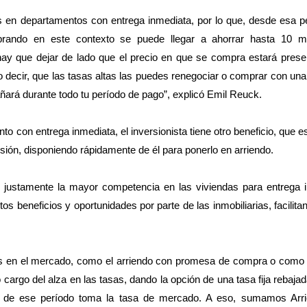
en departamentos con entrega inmediata, por lo que, desde esa pe
ndo en este contexto se puede llegar a ahorrar hasta 10 mi
ay que dejar de lado que el precio en que se compra estará presen
o decir, que las tasas altas las puedes renegociar o comprar con un
añará durante todo tu período de pago”, explicó Emil Reuck.
 con entrega inmediata, el inversionista tiene otro beneficio, que es
sión, disponiendo rápidamente de él para ponerlo en arriendo.
 justamente la mayor competencia en las viviendas para entrega i
tos beneficios y oportunidades por parte de las inmobiliarias, facilit
vos en el mercado, como el arriendo con promesa de compra o como 
cargo del alza en las tasas, dando la opción de una tasa fija rebaja
go de ese período toma la tasa de mercado. A eso, sumamos Arr