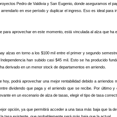
 proyectos Pedro de Valdivia y San Eugenio, donde aseguramos el pa
 arrendarlo en ese período y duplicar el ingreso. Eso es ideal para i
lave para aprovechar en este momento, está vinculada al alza que ha
hay alzas en torno a los $100 mil entre el primer y segundo semes
 Independencia han subido casi $45 mil. Esto se ha producido fun
ue ha derivado en un menor stock de departamentos en arriendo.
re hoy, podrá aprovechar una mejor rentabilidad debido a arriendos
 entre dividendo que paga y el arriendo que se recibe. Por último 
vante en un escenario de alza de tasas, elegir el tipo de tasa correct
mejor opción, ya que permitirá acceder a una tasa más baja que la d
 la tasa existente, que probablemente será más baja que la actual.