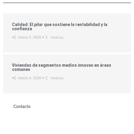
Calidad: El pilar que sostiene la rentabilidad y la
confianza
marzo 5, 2026
•
•
Noticias
Viviendas de segmentos medios innovan en áreas
comunes
marzo 4, 2026
•
•
Noticias
Contacto
valdivieso@valdivieso.cl
Mesa Central 2220 10000