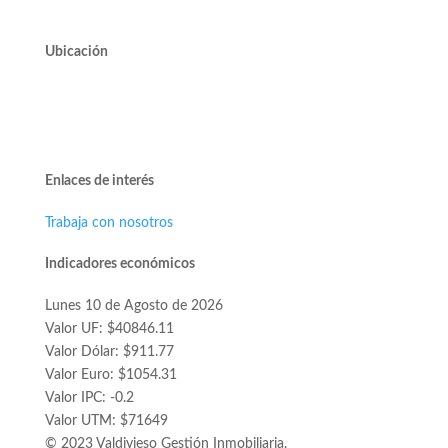
Ubicación
Avda. José Alcalde Delano #10545 of. 311.
Edificio Vivo Los Trapenses.
Lo Barnechea.
Enlaces de interés
Trabaja con nosotros
Indicadores económicos
Lunes 10 de Agosto de 2026
Valor UF: $40846.11
Valor Dólar: $911.77
Valor Euro: $1054.31
Valor IPC: -0.2
Valor UTM: $71649
© 2023 Valdivieso Gestión Inmobiliaria.