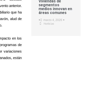
Viviendas de
segmentos
ento anterior.
medios innovan en
iliario que ha
áreas comunes
cavón, alud de
marzo 4, 2026
•
•
Noticias
o.
mpacto en los
es programas de
r variaciones
canados, están