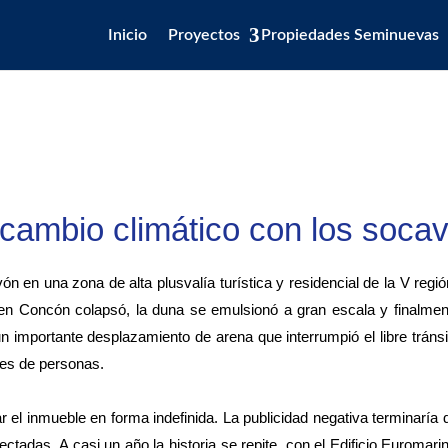
Inicio
Proyectos
Propiedades Seminuevas
 cambio climático con los soca
 en una zona de alta plusvalía turística y residencial de la V regió
y en Concón colapsó, la duna se emulsionó a gran escala y finalme
un importante desplazamiento de arena que interrumpió el libre tránsi
les de personas.
el inmueble en forma indefinida. La publicidad negativa terminaría 
ectadas. A casi un año la historia se repite, con el Edificio Euromari