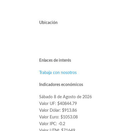
Ubicación
Avda. José Alcalde Delano #10545 of. 311.
Edificio Vivo Los Trapenses.
Lo Barnechea.
Enlaces de interés
Trabaja con nosotros
Indicadores económicos
Sábado 8 de Agosto de 2026
Valor UF: $40844.79
Valor Dólar: $913.86
Valor Euro: $1053.08
Valor IPC: -0.2
Valor UTM: $71649