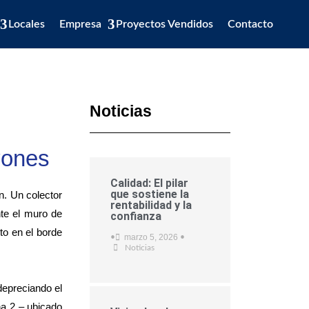
Locales
Empresa
Proyectos Vendidos
Contacto
Noticias
vones
Calidad: El pilar
que sostiene la
n. Un colector
rentabilidad y la
nte el muro de
confianza
to en el borde
marzo 5, 2026
•
•
Noticias
depreciando el
na 2 – ubicado