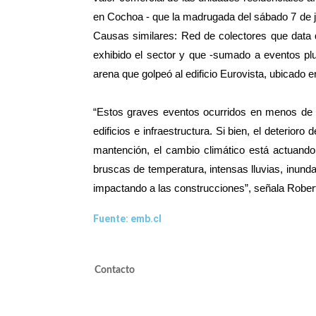
en Cochoa - que la madrugada del sábado 7 de jun
Causas similares: Red de colectores que data d
exhibido el sector y que -sumado a eventos pl
arena que golpeó al edificio Eurovista, ubicado
“Estos graves eventos ocurridos en menos de u
edificios e infraestructura. Si bien, el deterior
mantención, el cambio climático está actuando
bruscas de temperatura, intensas lluvias, inun
impactando a las construcciones”, señala Rober
Fuente: emb.cl
Contacto
valdivieso@valdivieso.cl
Mesa Central 2220 10000