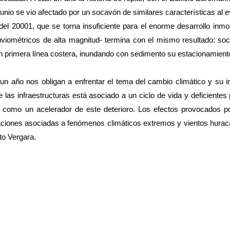
io se vio afectado por un socavón de similares características al ev
el 20001, que se torna insuficiente para el enorme desarrollo inmob
uviométricos de alta magnitud- termina con el mismo resultado: so
 en primera línea costera, inundando con sedimento su estacionamient
n año nos obligan a enfrentar el tema del cambio climático y su i
o de las infraestructuras está asociado a un ciclo de vida y deficient
 como un acelerador de este deterioro. Los efectos provocados po
daciones asociadas a fenómenos climáticos extremos y vientos hura
to Vergara.