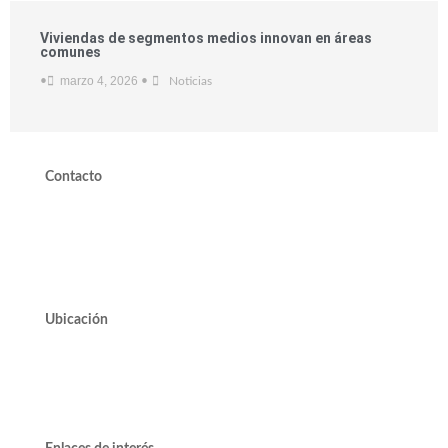
Viviendas de segmentos medios innovan en áreas
comunes
marzo 4, 2026
•
•
Noticias
Contacto
valdivieso@valdivieso.cl
Mesa Central 2220 10000
Ubicación
Avda. José Alcalde Delano #10545 of. 311.
Edificio Vivo Los Trapenses.
Lo Barnechea.