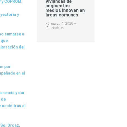
Viviendas de
OP y COPROM.
segmentos
medios innovan en
yectoria y
áreas comunes
marzo 4, 2026
•
•
Noticias
iso sumarse a
 que
istración del
an por
mpeñado en el
arencia y dar
 de
 nació tras el
 Sol Ordaz,