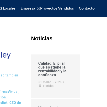
Locales
Empresa
Proyectos Vendidos
Contacto
Noticias
 ley
Calidad: El pilar
que sostiene la
rentabilidad y la
confianza
puso también
marzo 5, 2026
•
•
Noticias
irmaVirtual,
ción.
odiek, CEO de