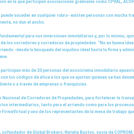
ación en la que participan asociaciones gremiales como CPVAL, AC
 puede suceder en cualquier rubro- existen personas con mucha tra
ente, no dan el ancho.
 fundamental para sus inversiones inmobiliarias y, por lo mismo, qu
o de los corredores y corredoras de propiedades. “No es buena idea
iendo -desde la búsqueda del inquilino ideal hasta la firma y admin
ene.
e participan más de 20 personas del ecosistema inmobiliario apuest
 con los códigos de ética a los que se ajustan quienes se han dese
diente o a través de empresas o franquicias.
 Nacional de Corredores de Propiedades, para fortalecer la transp
stos intermediarios, tanto para el arriendo como para los procesos
FirmaVirtual y uno de los representantes de la mesa de trabajo que
f, cofundador de Global Brokers; Natalia Bustos, socia de COPROM;