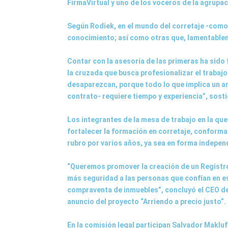
FirmaVirtual y uno de los voceros de la agrup
Según Rodiek, en el mundo del corretaje -como
conocimiento; así como otras que, lamentablem
Contar con la asesoría de las primeras ha sido
la cruzada que busca profesionalizar el trabaj
desaparezcan, porque todo lo que implica un arr
contrato- requiere tiempo y experiencia”, sosti
Los integrantes de la mesa de trabajo en la qu
fortalecer la formación en corretaje, conforma
rubro por varios años, ya sea en forma indepen
“Queremos promover la creación de un Registro
más seguridad a las personas que confían en e
compraventa de inmuebles”, concluyó el CEO de 
anuncio del proyecto “Arriendo a precio justo”.
En la comisión legal participan Salvador Maklu