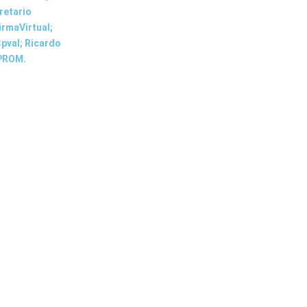
retario
irmaVirtual;
Cpval; Ricardo
OPROM.