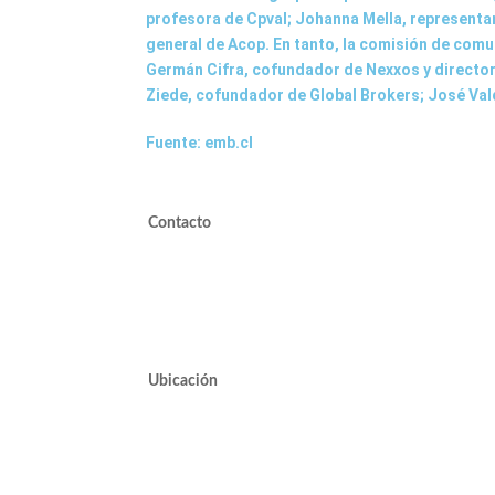
profesora de Cpval; Johanna Mella, representa
general de Acop. En tanto, la comisión de com
Germán Cifra, cofundador de Nexxos y director d
Ziede, cofundador de Global Brokers; José Val
Fuente: emb.cl
Contacto
valdivieso@valdivieso.cl
Mesa Central 2220 10000
Ubicación
Avda. José Alcalde Delano #10545 of. 311.
Edificio Vivo Los Trapenses.
Lo Barnechea.