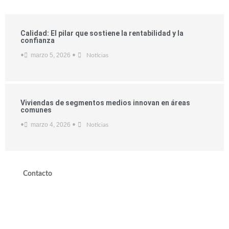
Calidad: El pilar que sostiene la rentabilidad y la
confianza
marzo 5, 2026
•
•
Noticias
Viviendas de segmentos medios innovan en áreas
comunes
marzo 4, 2026
•
•
Noticias
Contacto
valdivieso@valdivieso.cl
Mesa Central 2220 10000