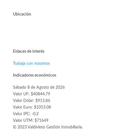
Ubicación
Avda. José Alcalde Delano #10545 of. 311.
Edificio Vivo Los Trapenses.
Lo Barnechea.
Enlaces de interés
Trabaja con nosotros
Indicadores económicos
Sábado 8 de Agosto de 2026
Valor UF: $40844.79
Valor Dólar: $913.86
Valor Euro: $1053.08
Valor IPC: -0.2
Valor UTM: $71649
© 2023 Valdivieso Gestión Inmobiliaria.