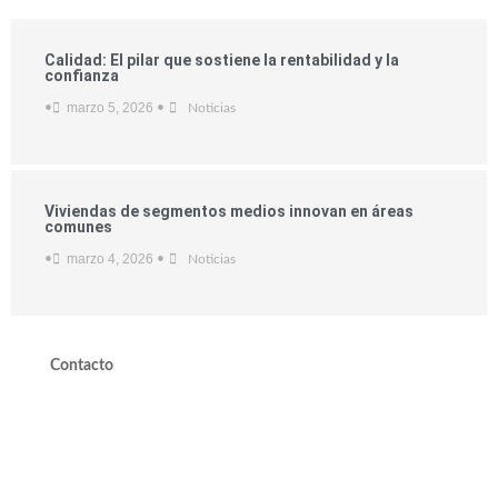
Calidad: El pilar que sostiene la rentabilidad y la
confianza
marzo 5, 2026
•
•
Noticias
Viviendas de segmentos medios innovan en áreas
comunes
marzo 4, 2026
•
•
Noticias
Contacto
valdivieso@valdivieso.cl
Mesa Central 2220 10000