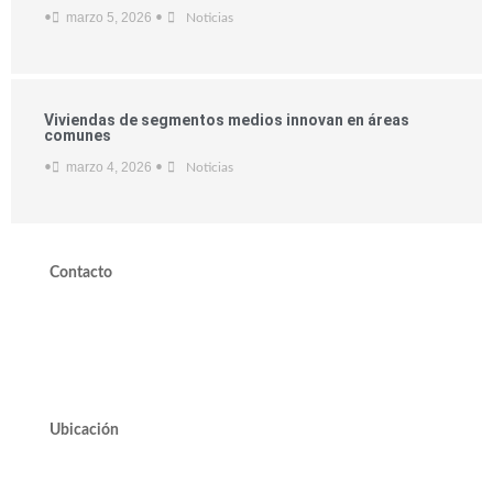
marzo 5, 2026
•
•
Noticias
Viviendas de segmentos medios innovan en áreas
comunes
marzo 4, 2026
•
•
Noticias
Contacto
valdivieso@valdivieso.cl
Mesa Central 2220 10000
Ubicación
Avda. José Alcalde Delano #10545 of. 311.