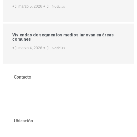
marzo 5, 2026
•
•
Noticias
Viviendas de segmentos medios innovan en áreas
comunes
marzo 4, 2026
•
•
Noticias
Contacto
valdivieso@valdivieso.cl
Mesa Central 2220 10000
Ubicación
Avda. José Alcalde Delano #10545 of. 311.