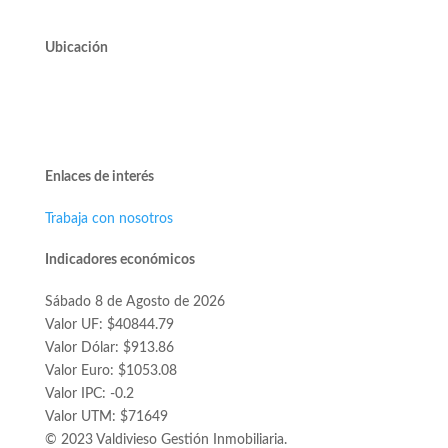
Ubicación
Avda. José Alcalde Delano #10545 of. 311.
Edificio Vivo Los Trapenses.
Lo Barnechea.
Enlaces de interés
Trabaja con nosotros
Indicadores económicos
Sábado 8 de Agosto de 2026
Valor UF: $40844.79
Valor Dólar: $913.86
Valor Euro: $1053.08
Valor IPC: -0.2
Valor UTM: $71649
© 2023 Valdivieso Gestión Inmobiliaria.