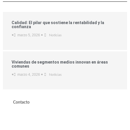
Calidad: El pilar que sostiene la rentabilidad y la
confianza
marzo 5, 2026
•
•
Noticias
Viviendas de segmentos medios innovan en áreas
comunes
marzo 4, 2026
•
•
Noticias
Contacto
valdivieso@valdivieso.cl
Mesa Central 2220 10000