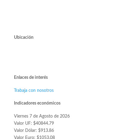
valdivieso@valdivieso.cl
Mesa Central 2220 10000
Ubicación
Avda. José Alcalde Delano #10545 of. 311.
Edificio Vivo Los Trapenses.
Lo Barnechea.
Enlaces de interés
Trabaja con nosotros
Indicadores económicos
Viernes 7 de Agosto de 2026
Valor UF: $40844.79
Valor Dólar: $913.86
Valor Euro: $1053.08