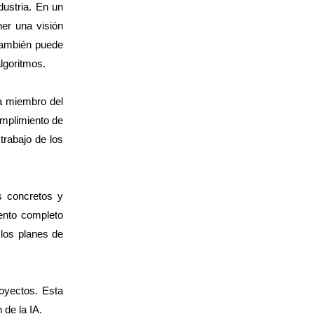
dustria. En un
er una visión
 también puede
lgoritmos.
da miembro del
umplimiento de
trabajo de los
s concretos y
ento completo
 los planes de
royectos. Esta
 de la IA.