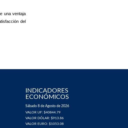
ne una ventaja
isfacción del
INDICADORES
ECONÓMICOS
Sábado 8 de Agosto de 2026
VALOR UF: $40844.79
VALOR DÓLAR: $913.86
VALOR EURO: $1053.08