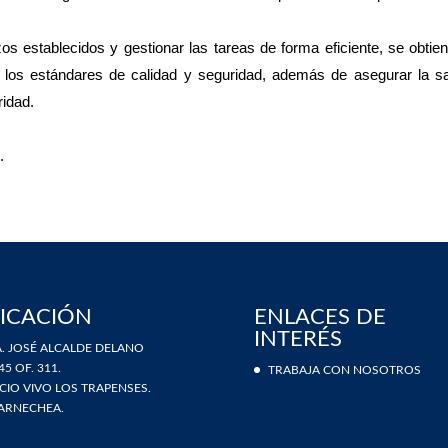
zos establecidos y gestionar las tareas de forma eficiente, se obtie
los estándares de calidad y seguridad, además de asegurar la sat
ridad.
.
ICACIÓN
ENLACES DE
INTERÉS
. JOSÉ ALCALDE DELANO
45 OF. 311.
TRABAJA CON NOSOTROS
ICIO VIVO LOS TRAPENSES.
ARNECHEA.