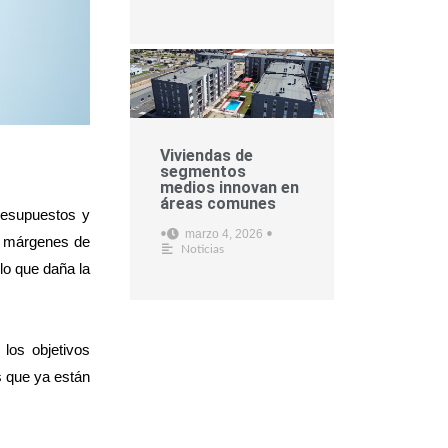
Viviendas de
segmentos
medios innovan en
áreas comunes
presupuestos y
marzo 4, 2026
•
•
s márgenes de
Noticias
lo que daña la
los objetivos
es que ya están