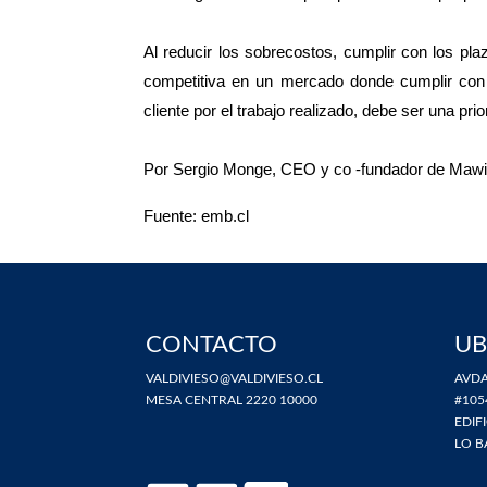
Al reducir los sobrecostos, cumplir con los pla
competitiva en un mercado donde cumplir con 
cliente por el trabajo realizado, debe ser una prio
Por Sergio Monge, CEO y co -fundador de Mawi
Fuente: emb.cl
CONTACTO
UB
VALDIVIESO@VALDIVIESO.CL
AVDA
MESA CENTRAL 2220 10000
#105
EDIF
LO B