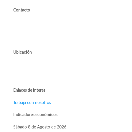
Contacto
valdivieso@valdivieso.cl
Mesa Central 2220 10000
Ubicación
Avda. José Alcalde Delano #10545 of. 311.
Edificio Vivo Los Trapenses.
Lo Barnechea.
Enlaces de interés
Trabaja con nosotros
Indicadores económicos
Sábado 8 de Agosto de 2026