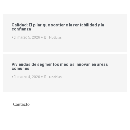
Calidad: El pilar que sostiene la rentabilidad y la
confianza
marzo 5, 2026
•
•
Noticias
Viviendas de segmentos medios innovan en áreas
comunes
marzo 4, 2026
•
•
Noticias
Contacto
valdivieso@valdivieso.cl
Mesa Central 2220 10000