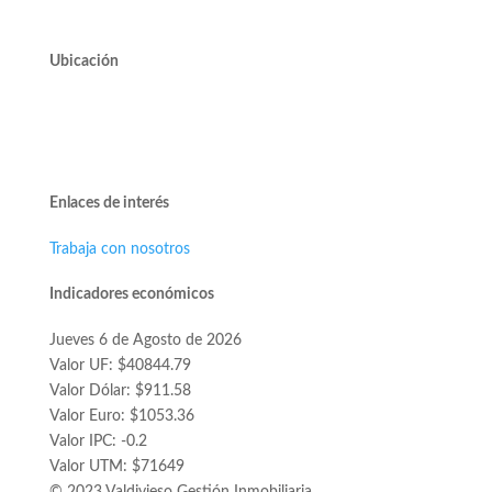
Ubicación
Avda. José Alcalde Delano #10545 of. 311.
Edificio Vivo Los Trapenses.
Lo Barnechea.
Enlaces de interés
Trabaja con nosotros
Indicadores económicos
Jueves 6 de Agosto de 2026
Valor UF: $40844.79
Valor Dólar: $911.58
Valor Euro: $1053.36
Valor IPC: -0.2
Valor UTM: $71649
© 2023 Valdivieso Gestión Inmobiliaria.