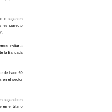
te le pagan en
i es correcto
s”.
emos invitar a
 de la Bancada
nte de hace 60
a en el sector
nen pagando en
e en el último