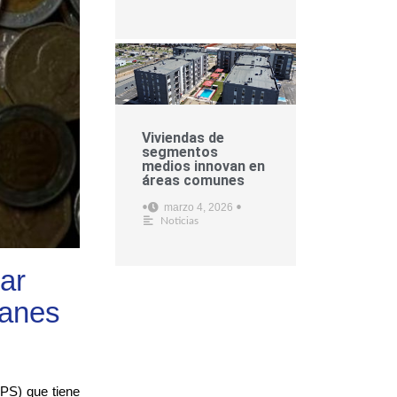
Viviendas de
segmentos
medios innovan en
áreas comunes
marzo 4, 2026
•
•
Noticias
ar
lanes
(PS) que tiene