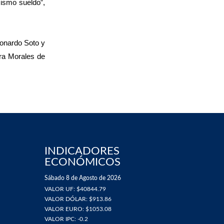
mismo sueldo”,
Leonardo Soto y
era Morales de
INDICADORES
ECONÓMICOS
Sábado 8 de Agosto de 2026
VALOR UF: $40844.79
VALOR DÓLAR: $913.86
VALOR EURO: $1053.08
VALOR IPC: -0.2