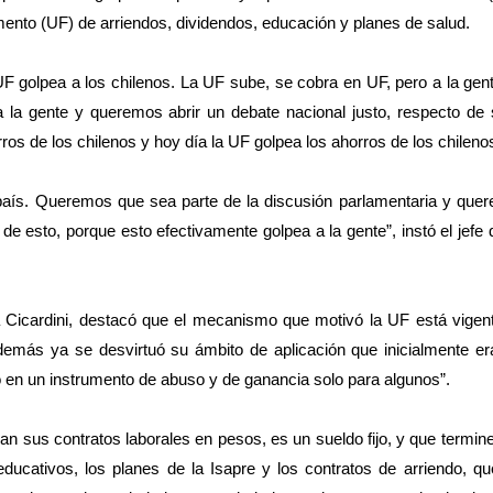
ento (UF) de arriendos, dividendos, educación y planes de salud.
UF golpea a los chilenos. La UF sube, se cobra en UF, pero a la gen
la gente y queremos abrir un debate nacional justo, respecto de s
ros de los chilenos y hoy día la UF golpea los ahorros de los chileno
país. Queremos que sea parte de la discusión parlamentaria y quer
de esto, porque esto efectivamente golpea a la gente”, instó el jefe
la Cicardini, destacó que el mecanismo que motivó la UF está vige
 demás ya se desvirtuó su ámbito de aplicación que inicialmente er
o en un instrumento de abuso y de ganancia solo para algunos”.
gan sus contratos laborales en pesos, es un sueldo fijo, y que termi
ducativos, los planes de la Isapre y los contratos de arriendo, qu