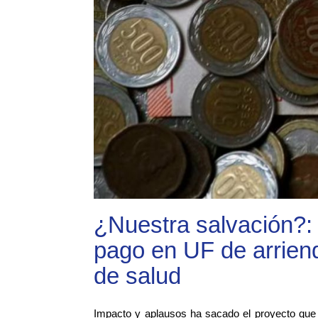
¿Nuestra salvación?: 
pago en UF de arrien
de salud
Impacto y aplausos ha sacado el proyecto que p