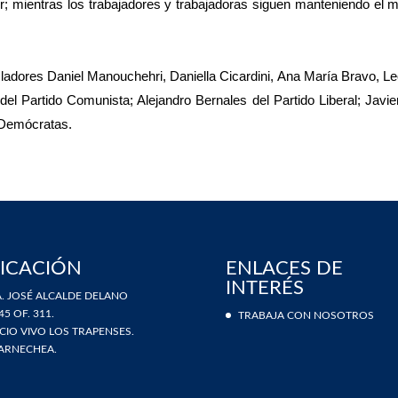
r; mientras los trabajadores y trabajadoras siguen manteniendo el 
egisladores Daniel Manouchehri, Daniella Cicardini, Ana María Bravo, 
 del Partido Comunista; Alejandro Bernales del Partido Liberal; Javi
 Demócratas.
ICACIÓN
ENLACES DE
INTERÉS
. JOSÉ ALCALDE DELANO
45 OF. 311.
TRABAJA CON NOSOTROS
ICIO VIVO LOS TRAPENSES.
ARNECHEA.