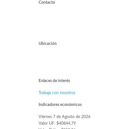
Contacto
valdivieso@valdivieso.cl
Mesa Central 2220 10000
Ubicación
Avda. José Alcalde Delano #10545 of. 311.
Edificio Vivo Los Trapenses.
Lo Barnechea.
Enlaces de interés
Trabaja con nosotros
Indicadores económicos
Viernes 7 de Agosto de 2026
Valor UF: $40844.79