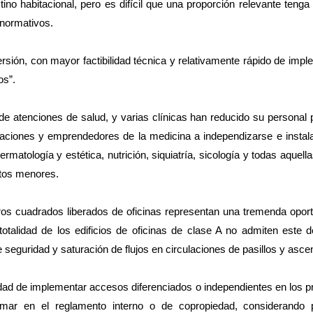
tino habitacional, pero es difícil que una proporción relevante teng
 normativos.
rsión, con mayor factibilidad técnica y relativamente rápido de imp
os”.
 atenciones de salud, y varias clínicas han reducido su personal 
paciones y emprendedores de la medicina a independizarse e instal
rmatología y estética, nutrición, siquiatría, sicología y todas aquell
ntos menores.
ros cuadrados liberados de oficinas representan una tremenda opor
otalidad de los edificios de oficinas de clase A no admiten este 
eguridad y saturación de flujos en circulaciones de pasillos y asce
lidad de implementar accesos diferenciados o independientes en los p
rmar en el reglamento interno o de copropiedad, considerando 