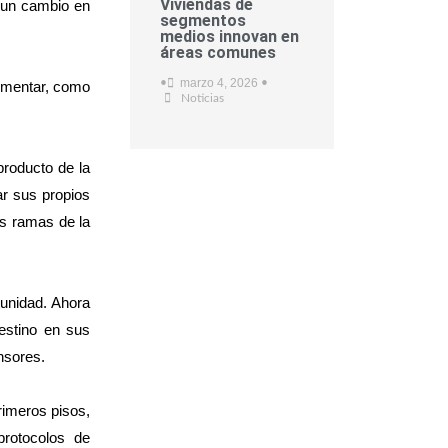
Viviendas de
a un cambio en
segmentos
medios innovan en
áreas comunes
marzo 4, 2026
•
•
lementar, como
Noticias
producto de la
ar sus propios
as ramas de la
tunidad. Ahora
destino en sus
nsores.
rimeros pisos,
protocolos de