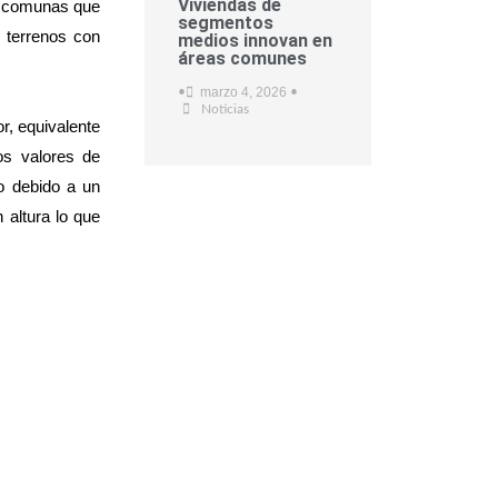
Viviendas de
on comunas que
segmentos
 terrenos con
medios innovan en
áreas comunes
marzo 4, 2026
•
•
Noticias
r, equivalente
os valores de
o debido a un
 altura lo que