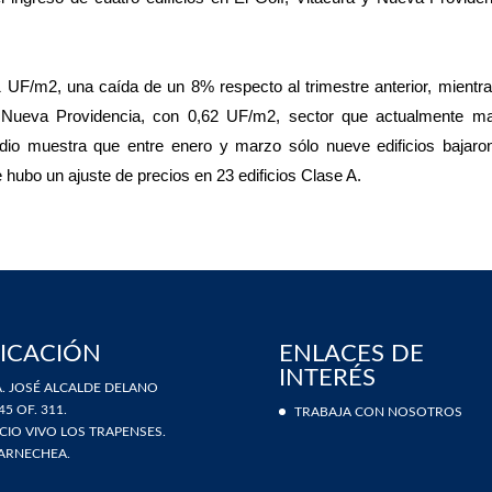
1 UF/m2, una caída de un 8% respecto al trimestre anterior, mientra
Nueva Providencia, con 0,62 UF/m2, sector que actualmente ma
tudio muestra que entre enero y marzo sólo nueve edificios bajaro
de hubo un ajuste de precios en 23 edificios Clase A.
ICACIÓN
ENLACES DE
INTERÉS
. JOSÉ ALCALDE DELANO
45 OF. 311.
TRABAJA CON NOSOTROS
ICIO VIVO LOS TRAPENSES.
ARNECHEA.