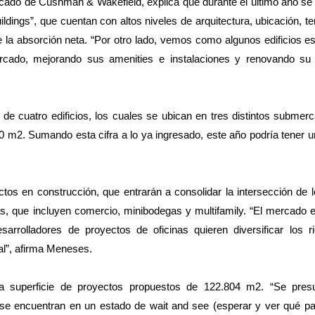
rcado de Cushman & Wakefield, explica que durante el último año s
ildings”, que cuentan con altos niveles de arquitectura, ubicación, t
 la absorción neta. “Por otro lado, vemos como algunos edificios 
ado, mejorando sus amenities e instalaciones y renovando su
 de cuatro edificios, los cuales se ubican en tres distintos submerc
70 m2. Sumando esta cifra a lo ya ingresado, este año podría tener 
tos en construcción, que entrarán a consolidar la intersección de 
 que incluyen comercio, minibodegas y multifamily. “El mercado e
arrolladores de proyectos de oficinas quieren diversificar los r
al”, afirma Meneses.
na superficie de proyectos propuestos de 122.804 m2. “Se pr
n se encuentran en un estado de wait and see (esperar y ver qué p