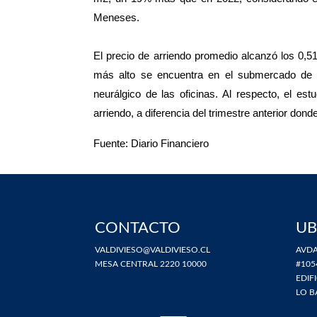
Meneses.
El precio de arriendo promedio alcanzó los 0,5
más alto se encuentra en el submercado de 
neurálgico de las oficinas. Al respecto, el es
arriendo, a diferencia del trimestre anterior don
Fuente: Diario Financiero
CONTACTO
UB
VALDIVIESO@VALDIVIESO.CL
AVDA
MESA CENTRAL 2220 10000
#105
EDIF
LO B