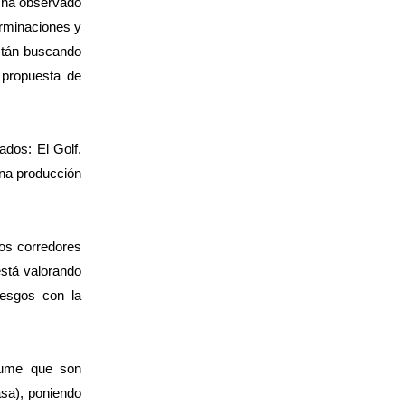
e ha observado
erminaciones y
están buscando
 propuesta de
ados: El Golf,
una producción
los corredores
stá valorando
iesgos con la
esume que son
asa), poniendo