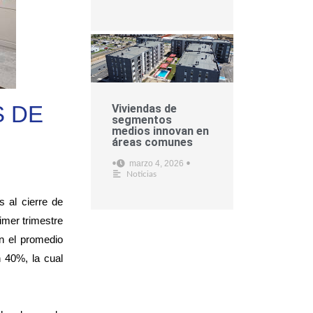
S DE
Viviendas de
segmentos
medios innovan en
áreas comunes
marzo 4, 2026
•
•
Noticias
 al cierre de
imer trimestre
n el promedio
 40%, la cual