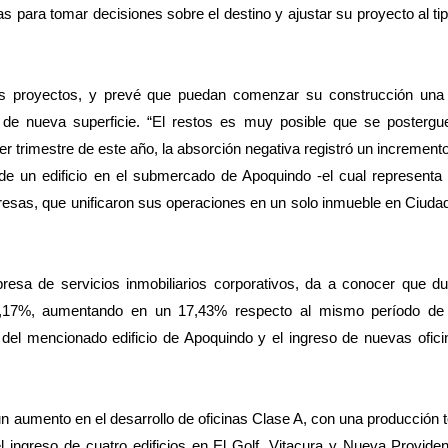
s para tomar decisiones sobre el destino y ajustar su proyecto al ti
os proyectos, y prevé que puedan comenzar su construcción una
 de nueva superficie. “El restos es muy posible que se postergue
r trimestre de este año, la absorción negativa registró un incremento
de un edificio en el submercado de Apoquindo -el cual representa
mpresas, que unificaron sus operaciones en un solo inmueble en Ciuda
resa de servicios inmobiliarios corporativos, da a conocer que du
1,17%, aumentando en un 17,43% respecto al mismo período de 
del mencionado edificio de Apoquindo y el ingreso de nuevas ofic
 aumento en el desarrollo de oficinas Clase A, con una producción t
ngreso de cuatro edificios en El Golf, Vitacura y Nueva Providenc