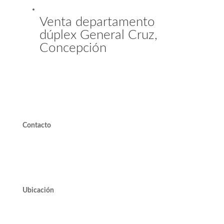
Venta departamento
dúplex General Cruz,
Concepción
Contacto
valdivieso@valdivieso.cl
Mesa Central 2220 10000
Ubicación
Avda. José Alcalde Delano #10545 of. 311.
Edificio Vivo Los Trapenses.