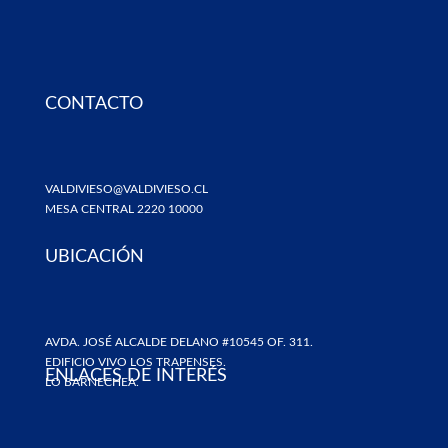
CONTACTO
VALDIVIESO@VALDIVIESO.CL
MESA CENTRAL 2220 10000
UBICACIÓN
AVDA. JOSÉ ALCALDE DELANO #10545 OF. 311.
EDIFICIO VIVO LOS TRAPENSES.
ENLACES DE INTERÉS
LO BARNECHEA.