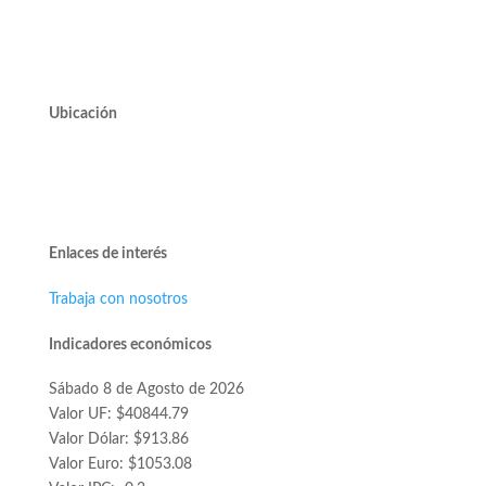
valdivieso@valdivieso.cl
Mesa Central 2220 10000
Ubicación
Avda. José Alcalde Delano #10545 of. 311.
Edificio Vivo Los Trapenses.
Lo Barnechea.
Enlaces de interés
Trabaja con nosotros
Indicadores económicos
Sábado 8 de Agosto de 2026
Valor UF: $40844.79
Valor Dólar: $913.86
Valor Euro: $1053.08