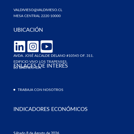
VALDIVIESO@VALDIVIESO.CL
MESA CENTRAL 2220 10000
UBICACIÓN
AVDA. JOSÉ ALCALDE DELANO #10545 OF. 311.
EDIFICIO VIVO LOS TRAPENSES.
ENLACES DE INTERÉS
LO BARNECHEA.
TRABAJA CON NOSOTROS
INDICADORES ECONÓMICOS
Sábado 8 de Agosto de 2026