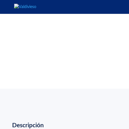
Precio UF
Cotizar
Concepción
2522
Descripción