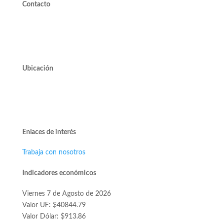
Contacto
valdivieso@valdivieso.cl
Mesa Central 2220 10000
Ubicación
Avda. José Alcalde Delano #10545 of. 311.
Edificio Vivo Los Trapenses.
Lo Barnechea.
Enlaces de interés
Trabaja con nosotros
Indicadores económicos
Viernes 7 de Agosto de 2026
Valor UF: $40844.79
Valor Dólar: $913.86