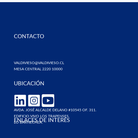
CONTACTO
VALDIVIESO@VALDIVIESO.CL
MESA CENTRAL 2220 10000
UBICACIÓN
AVDA. JOSÉ ALCALDE DELANO #10545 OF. 311.
EDIFICIO VIVO LOS TRAPENSES.
ENLACES DE INTERÉS
LO BARNECHEA.