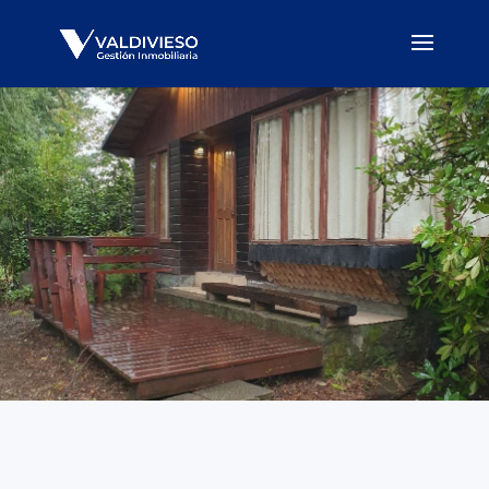
Precio UF
Cotizar
Temuco
7000