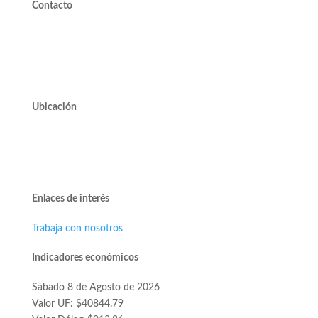
Contacto
valdivieso@valdivieso.cl
Mesa Central 2220 10000
Ubicación
Avda. José Alcalde Delano #10545 of. 311.
Edificio Vivo Los Trapenses.
Lo Barnechea.
Enlaces de interés
Trabaja con nosotros
Indicadores económicos
Sábado 8 de Agosto de 2026
Valor UF: $40844.79