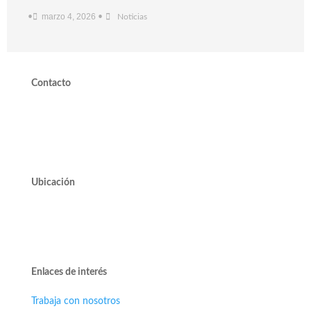
marzo 4, 2026
•
•
Noticias
Contacto
valdivieso@valdivieso.cl
Mesa Central 2220 10000
Ubicación
Avda. José Alcalde Delano #10545 of. 311.
Edificio Vivo Los Trapenses.
Lo Barnechea.
Enlaces de interés
Trabaja con nosotros