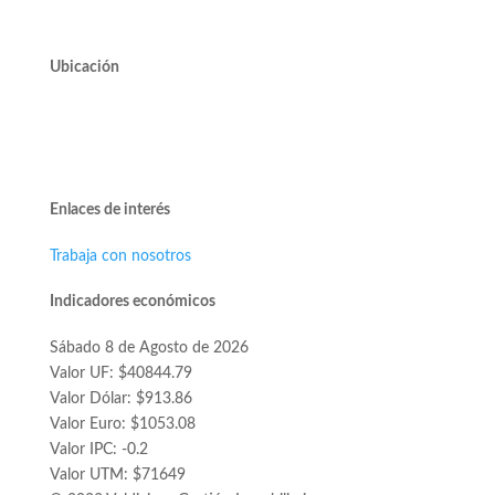
Ubicación
Avda. José Alcalde Delano #10545 of. 311.
Edificio Vivo Los Trapenses.
Lo Barnechea.
Enlaces de interés
Trabaja con nosotros
Indicadores económicos
Sábado 8 de Agosto de 2026
Valor UF: $40844.79
Valor Dólar: $913.86
Valor Euro: $1053.08
Valor IPC: -0.2
Valor UTM: $71649