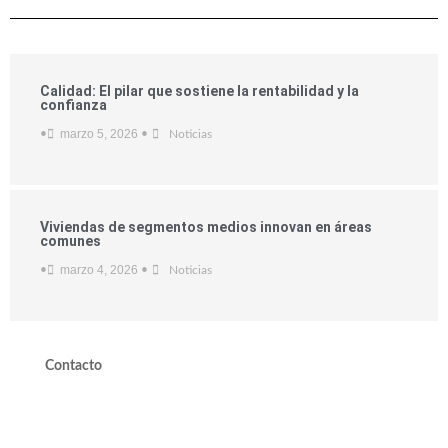
Calidad: El pilar que sostiene la rentabilidad y la
confianza
marzo 5, 2026
•
•
Noticias
Viviendas de segmentos medios innovan en áreas
comunes
marzo 4, 2026
•
•
Noticias
Contacto
valdivieso@valdivieso.cl
Mesa Central 2220 10000