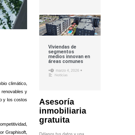
Viviendas de
segmentos
medios innovan en
áreas comunes
marzo 4, 2026
•
•
Noticias
bio climático,
s renovables y
o y los costos
Asesoría
inmobiliaria
gratuita
ompetitividad,
or Graphisoft,
Déjanos tus datos y una