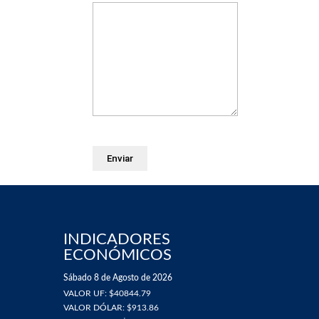
INDICADORES
ECONÓMICOS
Sábado 8 de Agosto de 2026
VALOR UF: $40844.79
VALOR DÓLAR: $913.86