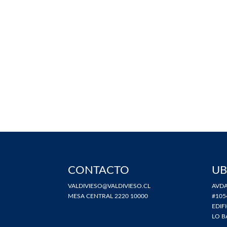
CONTACTO
UB
VALDIVIESO@VALDIVIESO.CL
AVDA
MESA CENTRAL 2220 10000
#105
EDIF
LO B