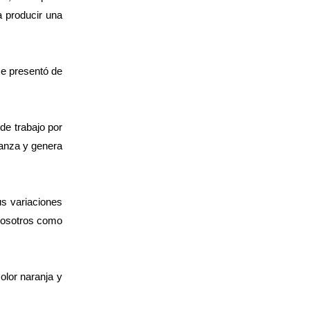
a producir una
se presentó de
de trabajo por
ianza y genera
us variaciones
 nosotros como
olor naranja y