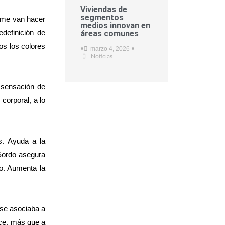
Viviendas de
segmentos
 me van hacer
medios innovan en
definición de
áreas comunes
os los colores
marzo 4, 2026
•
•
Noticias
 sensación de
corporal, a lo
os. Ayuda a la
 Sordo asegura
o. Aumenta la
 se asociaba a
lce, más que a