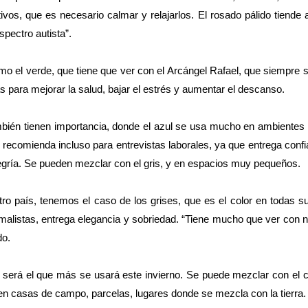
vos, que es necesario calmar y relajarlos. El rosado pálido tiende 
pectro autista”.
mo el verde, que tiene que ver con el Arcángel Rafael, que siempre 
s para mejorar la salud, bajar el estrés y aumentar el descanso.
ambién tienen importancia, donde el azul se usa mucho en ambientes 
e recomienda incluso para entrevistas laborales, ya que entrega conf
 alegría. Se pueden mezclar con el gris, y en espacios muy pequeños.
ro país, tenemos el caso de los grises, que es el color en todas s
malistas, entrega elegancia y sobriedad. “Tiene mucho que ver con
do.
é será el que más se usará este invierno. Se puede mezclar con el c
 en casas de campo, parcelas, lugares donde se mezcla con la tierra.