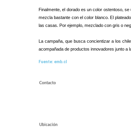
Finalmente, el dorado es un color ostentoso, s
mezcla bastante con el color blanco. El plateado
las casas. Por ejemplo, mezclado con gris o negr
La campaña, que busca concientizar a los chile
acompañada de productos innovadores junto a la 
Fuente: emb.cl
Contacto
valdivieso@valdivieso.cl
Mesa Central 2220 10000
Ubicación