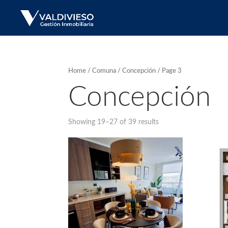
Home
/
Comuna
/
Concepción
/ Page 3
Concepción
Showing 19–27 of 39 results