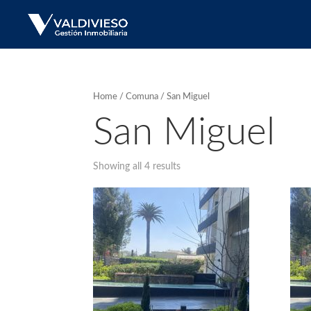
Home
/
Comuna
/ San Miguel
San Miguel
Showing all 4 results