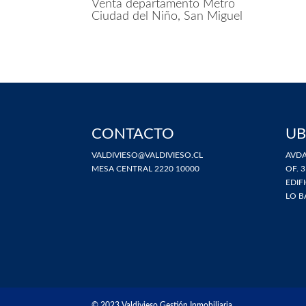
Venta departamento Metro
Ciudad del Niño, San Miguel
CONTACTO
UB
VALDIVIESO@VALDIVIESO.CL
AVDA
MESA CENTRAL 2220 10000
OF. 3
EDIF
LO B
© 2023 Valdivieso Gestión Inmobiliaria.