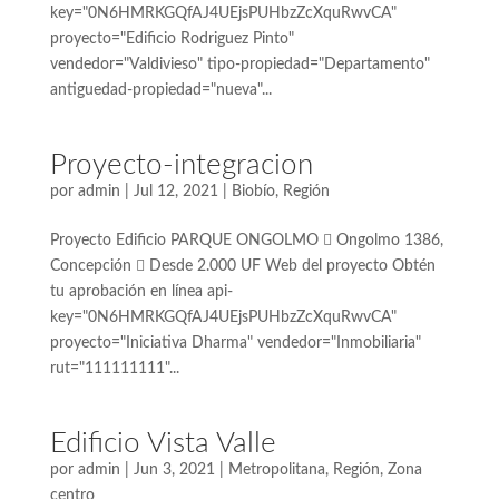
key="0N6HMRKGQfAJ4UEjsPUHbzZcXquRwvCA"
proyecto="Edificio Rodriguez Pinto"
vendedor="Valdivieso" tipo-propiedad="Departamento"
antiguedad-propiedad="nueva"...
Proyecto-integracion
por
admin
|
Jul 12, 2021
|
Biobío
,
Región
Proyecto Edificio PARQUE ONGOLMO  Ongolmo 1386,
Concepción  Desde 2.000 UF Web del proyecto Obtén
tu aprobación en línea api-
key="0N6HMRKGQfAJ4UEjsPUHbzZcXquRwvCA"
proyecto="Iniciativa Dharma" vendedor="Inmobiliaria"
rut="111111111"...
Edificio Vista Valle
por
admin
|
Jun 3, 2021
|
Metropolitana
,
Región
,
Zona
centro