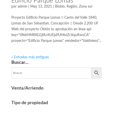
Edificio Parque Lomas
por
admin
|
May 13, 2021
|
Biobío
,
Región
,
Zona sur
Proyecto Edificio Parque Lomas  Canto del Valle 1840,
Lomas de San Sebastian, Concepción  Desde 2.200 UF
Web del proyecto Obtén tu aprobación en línea api-
key="0N6HMRKGQfAJ4UEjsPUHbzZcXquRwvCA"
proyecto="Edificio Parque Lomas" vendedor="Valdivieso"...
« Entradas más antiguas
Buscar…
Venta/Arriendo
Tipo de propiedad