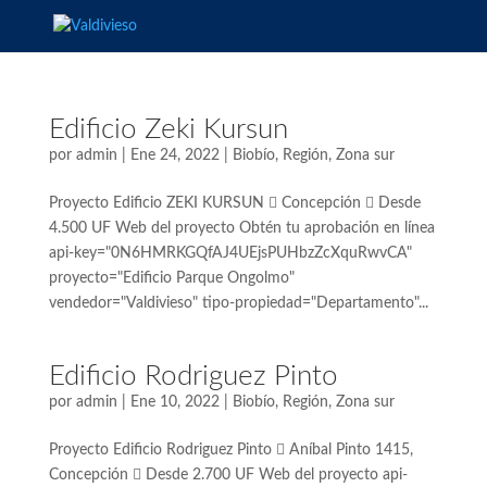
Edificio Zeki Kursun
por
admin
|
Ene 24, 2022
|
Biobío
,
Región
,
Zona sur
Proyecto Edificio ZEKI KURSUN  Concepción  Desde
4.500 UF Web del proyecto Obtén tu aprobación en línea
api-key="0N6HMRKGQfAJ4UEjsPUHbzZcXquRwvCA"
proyecto="Edificio Parque Ongolmo"
vendedor="Valdivieso" tipo-propiedad="Departamento"...
Edificio Rodriguez Pinto
por
admin
|
Ene 10, 2022
|
Biobío
,
Región
,
Zona sur
Proyecto Edificio Rodriguez Pinto  Aníbal Pinto 1415,
Concepción  Desde 2.700 UF Web del proyecto api-