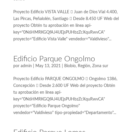
Proyecto Edificio VISTA VALLE  Juan de Dios Vial 4.400,
Las Pircas, Peñalolén, Santiago  Desde 8.450 UF Web del
proyecto Obtén tu aprobación en línea api-
key="0N6HMRKGQfAJ4UEjsPUHbzZcXquRwvCA"
proyecto="Edificio Vista Valle" vendedor="Valdivieso"...
Edificio Parque Ongolmo
por
admin
|
May 13, 2021
|
Biobío
,
Región
,
Zona sur
Proyecto Edificio PARQUE ONGOLMO  Ongolmo 1386,
Concepción  Desde 2.600 UF Web del proyecto Obtén
tu aprobación en línea api-
key="0N6HMRKGQfAJ4UEjsPUHbzZcXquRwvCA"
proyecto="Edificio Parque Ongolmo"
vendedor="Valdivieso" tipo-propiedad="Departamento"...