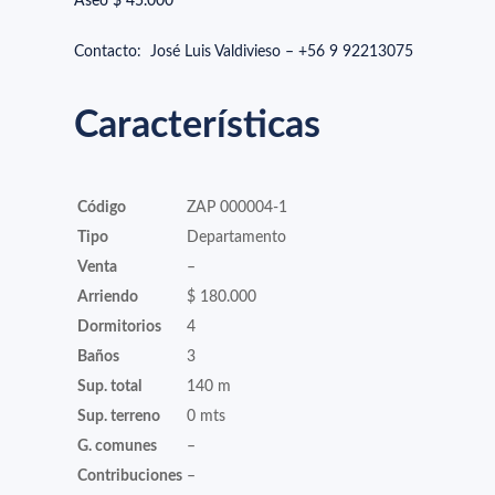
Aseo $ 45.000
Contacto: José Luis Valdivieso – +56 9 92213075
Características
Código
ZAP 000004-1
Tipo
Departamento
Venta
–
Arriendo
$ 180.000
Dormitorios
4
Baños
3
Sup. total
140 m
Sup. terreno
0 mts
G. comunes
–
Contribuciones
–