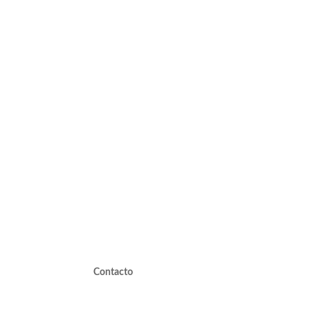
Contacto
valdivieso@valdivieso.cl