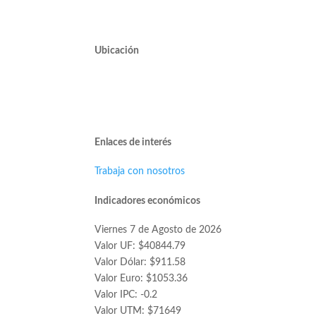
Mesa Central 2220 10000
Ubicación
Avda. José Alcalde Delano #10545 of. 311.
Edificio Vivo Los Trapenses.
Lo Barnechea.
Enlaces de interés
Trabaja con nosotros
Indicadores económicos
Viernes 7 de Agosto de 2026
Valor UF: $40844.79
Valor Dólar: $911.58
Valor Euro: $1053.36
Valor IPC: -0.2
Valor UTM: $71649