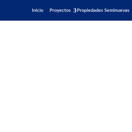
Inicio
Proyectos
Propiedades Seminuevas
Precio UF 4.52
Precio UF 4.52