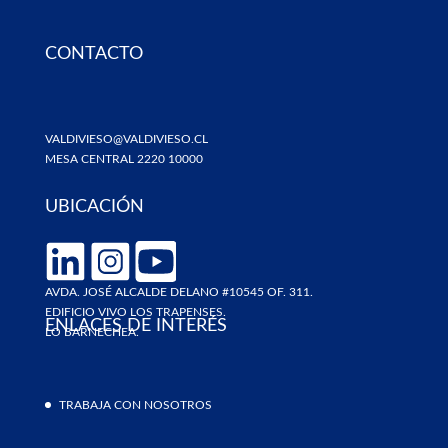
CONTACTO
VALDIVIESO@VALDIVIESO.CL
MESA CENTRAL 2220 10000
UBICACIÓN
AVDA. JOSÉ ALCALDE DELANO #10545 OF. 311.
EDIFICIO VIVO LOS TRAPENSES.
ENLACES DE INTERÉS
LO BARNECHEA.
TRABAJA CON NOSOTROS