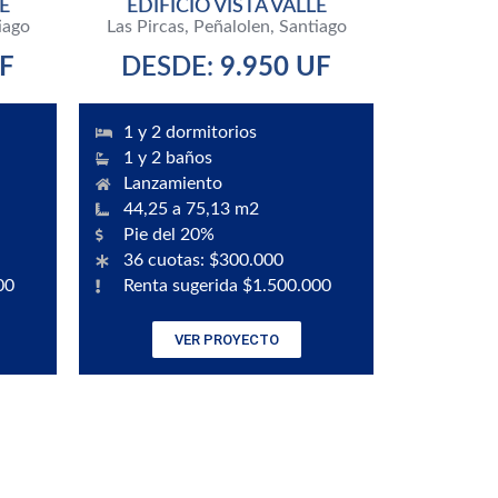
E
EDIFICIO VISTA VALLE
iago
Las Pircas, Peñalolen, Santiago
UF
DESDE:
9.950 UF
1 y 2 dormitorios
1 y 2 baños
Lanzamiento
44,25 a 75,13 m2
Pie del 20%
36 cuotas: $300.000
00
Renta sugerida $1.500.000
VER PROYECTO