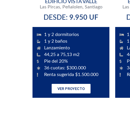
EDIFICIO VISTA VALLE
Las Pircas, Peñalolen, Santiago
Las
DESDE:
9.950 UF
1 y 2 dormitorios
1
1 y 2 baños
1
Lanzamiento
L
44,25 a 75,13 m2
4
Pie del 20%
P
36 cuotas: $300.000
3
Renta sugerida $1.500.000
R
VER PROYECTO