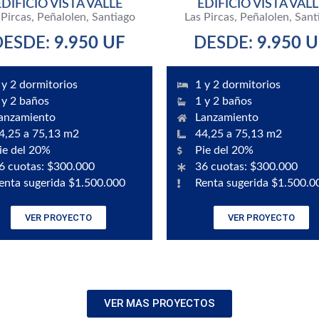
EDIFICIO VISTA VALLE
EDIFICIO VISTA VALL
 Pircas, Peñalolen, Santiago
Las Pircas, Peñalolen, Sant
DESDE:
9.950 UF
DESDE:
9.950 
 y 2 dormitorios
1 y 2 dormitorios
 y 2 baños
1 y 2 baños
anzamiento
Lanzamiento
4,25 a 75,13 m2
44,25 a 75,13 m2
ie del 20%
Pie del 20%
6 cuotas: $300.000
36 cuotas: $300.000
enta sugerida $1.500.000
Renta sugerida $1.500.0
VER PROYECTO
VER PROYECTO
VER MAS PROYECTOS